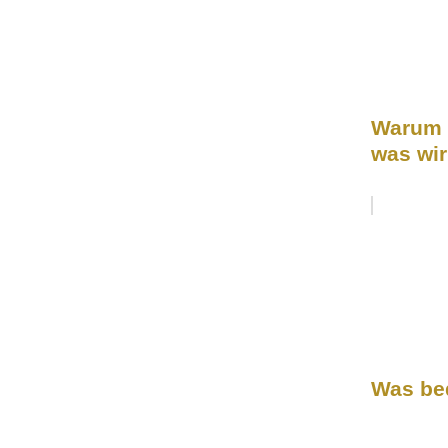
Warum 
was wi
Was bed