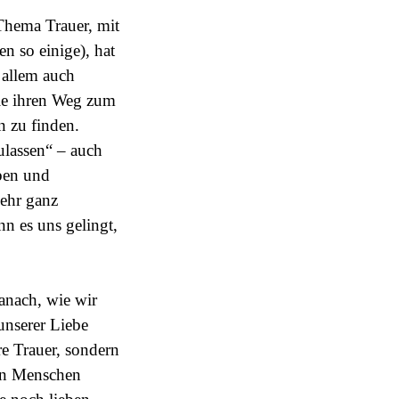
hema Trauer, mit
n so einige), hat
 allem auch
 die ihren Weg zum
n zu finden.
ulassen“ – auch
aben und
mehr ganz
n es uns gelingt,
anach, wie wir
unserer Liebe
e Trauer, sondern
ten Menschen