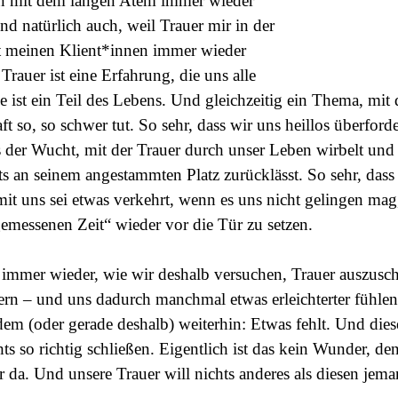
in mit dem langen Atem immer wieder
nd natürlich auch, weil Trauer mir in der
t meinen Klient*innen immer wieder
Trauer ist eine Erfahrung, die uns alle
Sie ist ein Teil des Lebens. Und gleichzeitig ein Thema, mit
ft so, so schwer tut. So sehr, dass wir uns heillos überfor
s der Wucht, mit der Trauer durch unser Leben wirbelt und
hts an seinem angestammten Platz zurücklässt. So sehr, dass 
mit uns sei etwas verkehrt, wenn es uns nicht gelingen mag
gemessenen Zeit“ wieder vor die Tür zu setzen.
e immer wieder, wie wir deshalb versuchen, Trauer auszusch
rn – und uns dadurch manchmal etwas erleichterter fühlen
dem (oder gerade deshalb) weiterhin: Etwas fehlt. Und dies
ts so richtig schließen. Eigentlich ist das kein Wunder, de
r da. Und unsere Trauer will nichts anderes als diesen jema