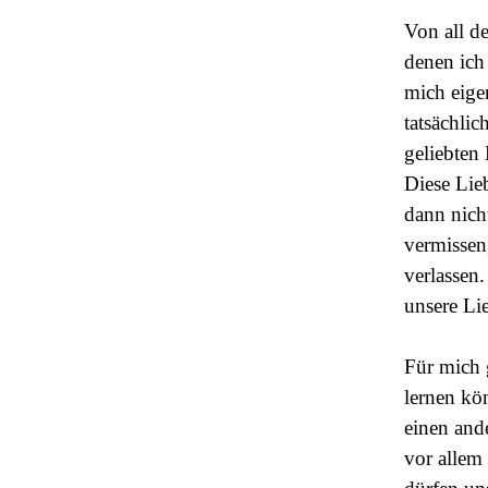
Von all d
denen ich 
mich eige
tatsächlic
geliebten
Diese Lie
dann nich
vermissen,
verlassen
unsere Lie
Für mich 
lernen kö
einen and
vor allem