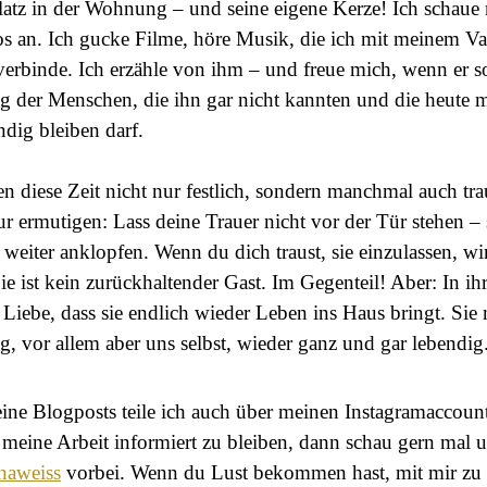
latz in der Wohnung – und seine eigene Kerze! Ich schaue 
s an. Ich gucke Filme, höre Musik, die ich mit meinem Va
verbinde. Ich erzähle von ihm – und freue mich, wenn er s
g der Menschen, die ihn gar nicht kannten und die heute 
ndig bleiben darf.
en diese Zeit nicht nur festlich, sondern manchmal auch tr
ur ermutigen: Lass deine Trauer nicht vor der Tür stehen –
 weiter anklopfen. Wenn du dich traust, sie einzulassen, wi
e ist kein zurückhaltender Gast. Im Gegenteil! Aber: In ih
l Liebe, dass sie endlich wieder Leben ins Haus bringt. Sie
g, vor allem aber uns selbst, wieder ganz und gar lebendig
eine Blogposts teile ich auch über meinen Instagramaccount
 meine Arbeit informiert zu bleiben, dann schau gern mal u
inaweiss
vorbei. Wenn du Lust bekommen hast, mit mir zu 