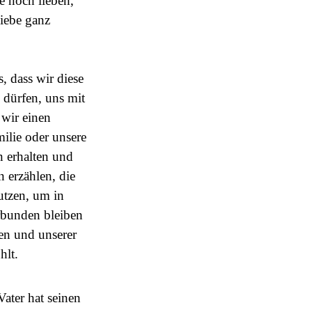
e noch lieben,
Liebe ganz
, dass wir diese
n dürfen, uns mit
 wir einen
milie oder unsere
 erhalten und
 erzählen, die
utzen, um in
rbunden bleiben
en und unserer
hlt.
ater hat seinen