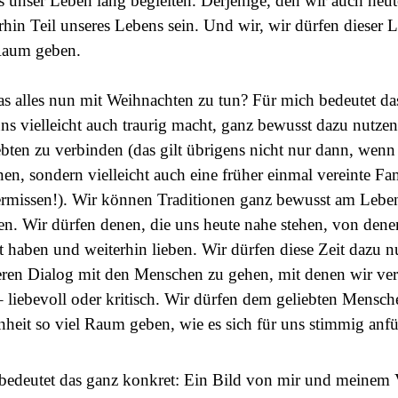
s unser Leben lang begleiten. Derjenige, den wir auch heut
rhin Teil unseres Lebens sein. Und wir, wir dürfen dieser 
Raum geben.
as alles nun mit Weihnachten zu tun? Für mich bedeutet das
uns vielleicht auch traurig macht, ganz bewusst dazu nutze
bten zu verbinden (das gilt übrigens nicht nur dann, wenn
en, sondern vielleicht auch eine früher einmal vereinte Fa
rmissen!). Wir können Traditionen ganz bewusst am Leben
en. Wir dürfen denen, die uns heute nahe stehen, von denen
bt haben und weiterhin lieben. Wir dürfen diese Zeit dazu n
eren Dialog mit den Menschen zu gehen, mit denen wir ve
 liebevoll oder kritisch. Wir dürfen dem geliebten Mensch
heit so viel Raum geben, wie es sich für uns stimmig anfü
bedeutet das ganz konkret: Ein Bild von mir und meinem V