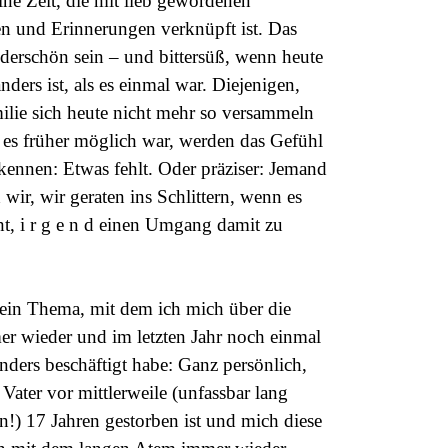
ine Zeit, die mit lieb gewordenen
en und Erinnerungen verknüpft ist. Das
erschön sein – und bittersüß, wenn heute
anders ist, als es einmal war. Diejenigen,
ilie sich heute nicht mehr so versammeln
 es früher möglich war, werden das Gefühl
 kennen: Etwas fehlt. Oder präziser: Jemand
 wir, wir geraten ins Schlittern, wenn es
t, i r g e n d einen Umgang damit zu
t ein Thema, mit dem ich mich über die
er wieder und im letzten Jahr noch einmal
nders beschäftigt habe: Ganz persönlich,
Vater vor mittlerweile (unfassbar lang
n!) 17 Jahren gestorben ist und mich diese