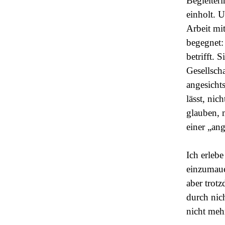
Begleiter
einholt. U
Arbeit mi
begegnet: 
betrifft. 
Gesellscha
angesicht
lässt, nic
glauben, 
einer „an
Ich erleb
einzumaue
aber trotz
durch nich
nicht meh