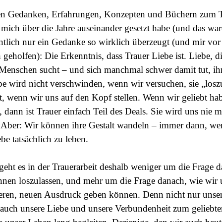
en Gedanken, Erfahrungen, Konzepten und Büchern zum T
mich über die Jahre auseinander gesetzt habe (und das ware
ntlich nur ein Gedanke so wirklich überzeugt (und mir vor
h geholfen): Die Erkenntnis, dass Trauer Liebe ist. Liebe,
 Menschen sucht – und sich manchmal schwer damit tut, ih
be wird nicht verschwinden, wenn wir versuchen, sie „losz
t, wenn wir uns auf den Kopf stellen. Wenn wir geliebt h
 dann ist Trauer einfach Teil des Deals. Sie wird uns nie 
. Aber: Wir können ihre Gestalt wandeln – immer dann, wen
be tatsächlich zu leben.
geht es in der Trauerarbeit deshalb weniger um die Frage d
nnen loszulassen, und mehr um die Frage danach, wie wir 
eren, neuen Ausdruck geben können. Denn nicht nur unser
 auch unsere Liebe und unsere Verbundenheit zum gelieb