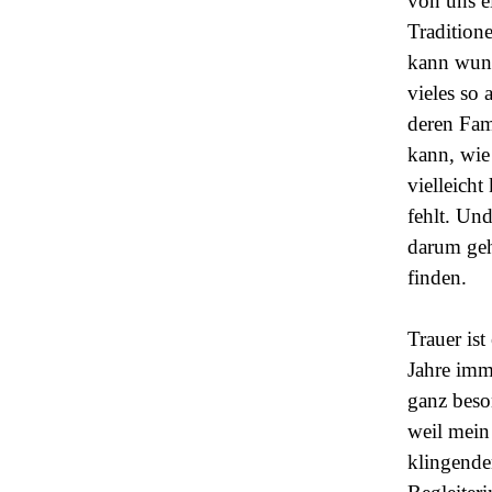
von uns e
Tradition
kann wund
vieles so 
deren Fam
kann, wie
vielleicht
fehlt. Und
darum geh
finden.
Trauer is
Jahre imm
ganz beso
weil mein 
klingende