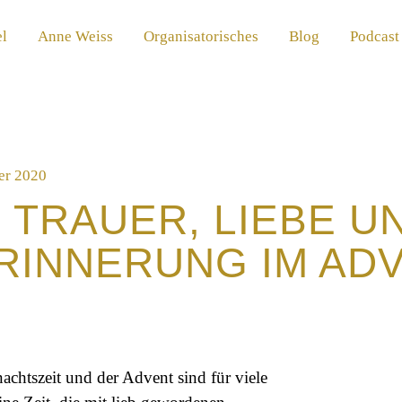
el
Anne Weiss
Organisatorisches
Blog
Podcast
er 2020
TRAUER, LIEBE U
RINNERUNG IM AD
achtszeit und der Advent sind für viele