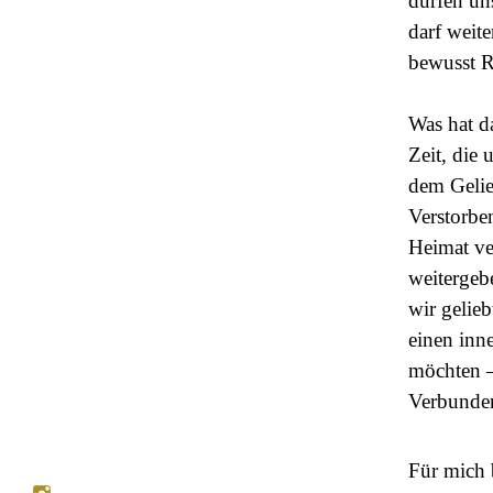
dürfen un
darf weite
bewusst 
Was hat d
Zeit, die 
dem Gelie
Verstorben
Heimat ve
weitergeb
wir gelie
einen inn
möchten –
Verbunden
Für mich 