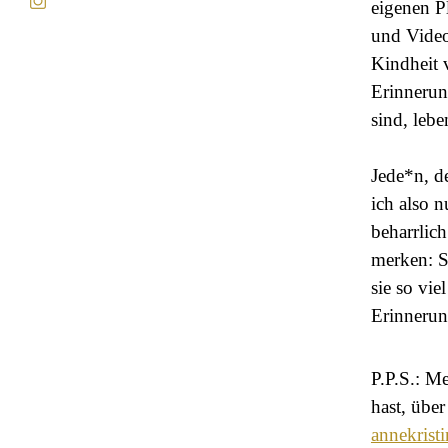
eigenen P
und Video
Kindheit 
Erinnerun
sind, lebe
Jede*n, d
ich also n
beharrlich
merken: Si
sie so vie
Erinnerun
P.P.S.: M
hast, über
annekrist